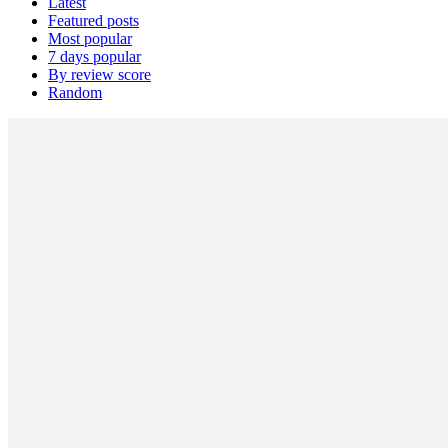
Latest
Featured posts
Most popular
7 days popular
By review score
Random