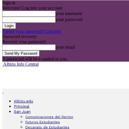
Sign in
Welcome! Log into your account
your username
your password
Forgot your password? Get help
Password recovery
Recover your password
your email
A password will be e-mailed to you.
Albizu Info Central
Albizu.edu
Principal
San Juan
Comunicaciones del Rector
Futuros Estudiantes
Decanato de Estudiantes