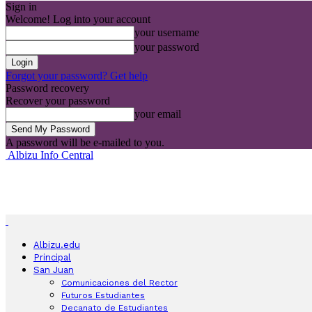
Sign in
Welcome! Log into your account
your username
your password
Forgot your password? Get help
Password recovery
Recover your password
your email
A password will be e-mailed to you.
Albizu Info Central
Albizu.edu
Principal
San Juan
Comunicaciones del Rector
Futuros Estudiantes
Decanato de Estudiantes