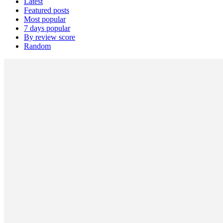
Latest
Featured posts
Most popular
7 days popular
By review score
Random