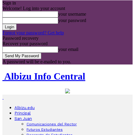
Sign in
Welcome! Log into your account
your username
your password
Forgot your password? Get help
Password recovery
Recover your password
your email
A password will be e-mailed to you.
Albizu Info Central
Albizu.edu
Principal
San Juan
Comunicaciones del Rector
Futuros Estudiantes
Decanato de Estudiantes