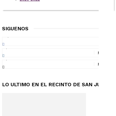
SIGUENOS
30,927
Fans
LIKE
2,227
Followers
FOLLOW
1,577
Followers
FOLLOW
LO ULTIMO EN EL RECINTO DE SAN JUAN