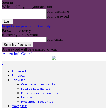
Sign in
Welcome! Log into your account
your username
your password
Forgot your password? Get help
Password recovery
Recover your password
your email
A password will be e-mailed to you.
Albizu Info Central
Albizu.edu
Principal
San Juan
Comunicaciones del Rector
Futuros Estudiantes
Decanato de Estudiantes
Noticias
Preguntas Frecuentes
Mayagüez