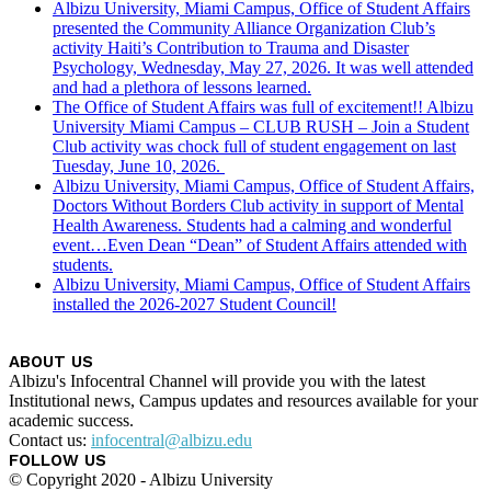
Albizu University, Miami Campus, Office of Student Affairs
presented the Community Alliance Organization Club’s
activity Haiti’s Contribution to Trauma and Disaster
Psychology, Wednesday, May 27, 2026. It was well attended
and had a plethora of lessons learned.
The Office of Student Affairs was full of excitement!! Albizu
University Miami Campus – CLUB RUSH – Join a Student
Club activity was chock full of student engagement on last
Tuesday, June 10, 2026.
Albizu University, Miami Campus, Office of Student Affairs,
Doctors Without Borders Club activity in support of Mental
Health Awareness. Students had a calming and wonderful
event…Even Dean “Dean” of Student Affairs attended with
students.
Albizu University, Miami Campus, Office of Student Affairs
installed the 2026-2027 Student Council!
ABOUT US
Albizu's Infocentral Channel will provide you with the latest
Institutional news, Campus updates and resources available for your
academic success.
Contact us:
infocentral@albizu.edu
FOLLOW US
© Copyright 2020 - Albizu University