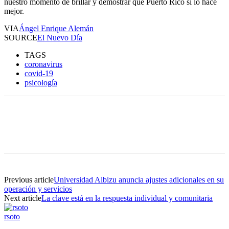
nuestro momento de brillar y demostrar que Puerto Rico sí lo hace
mejor.
VIA
Ángel Enrique Alemán
SOURCE
El Nuevo Día
TAGS
coronavirus
covid-19
psicología
Facebook
Twitter
Pinterest
WhatsApp
Previous article
Universidad Albizu anuncia ajustes adicionales en su
operación y servicios
Next article
La clave está en la respuesta individual y comunitaria
rsoto