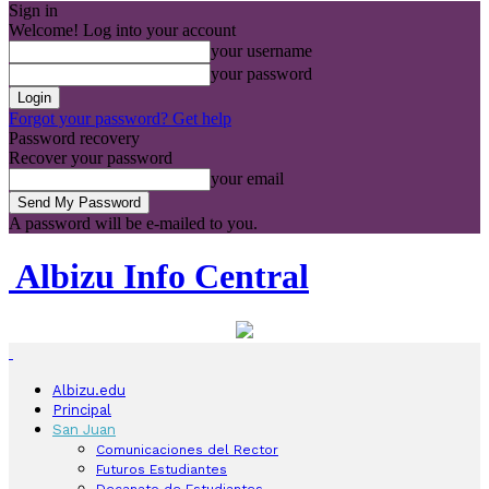
Sign in
Welcome! Log into your account
your username
your password
Forgot your password? Get help
Password recovery
Recover your password
your email
A password will be e-mailed to you.
Albizu Info Central
Albizu.edu
Principal
San Juan
Comunicaciones del Rector
Futuros Estudiantes
Decanato de Estudiantes