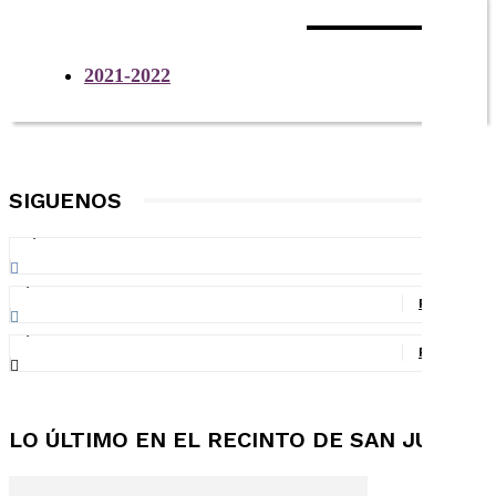
CALENDARIO ACADÉMICO
2021-2022
SIGUENOS
30,927
Fans
LIKE
2,227
Followers
FOLLOW
1,577
Followers
FOLLOW
LO ÚLTIMO EN EL RECINTO DE SAN JUAN