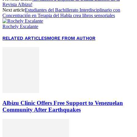
Revista Albizu!
Next article
Estudiantes del Bachillerato Interdisciplinario con
Concentración en Terapia del Habla crea libros sensoriales
Rochely Escalante
RELATED ARTICLES
MORE FROM AUTHOR
Albizu Clinic Offers Free Support to Venezuelan
Community After Earthquakes