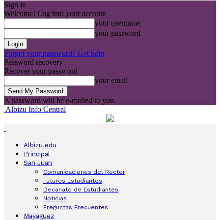
Sign in
Welcome! Log into your account
your username
your password
Forgot your password? Get help
Password recovery
Recover your password
your email
A password will be e-mailed to you.
Albizu Info Central
Albizu.edu
Principal
San Juan
Comunicaciones del Rector
Futuros Estudiantes
Decanato de Estudiantes
Noticias
Preguntas Frecuentes
Mayagüez