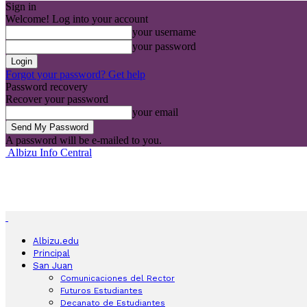
Sign in
Welcome! Log into your account
your username
your password
Forgot your password? Get help
Password recovery
Recover your password
your email
A password will be e-mailed to you.
Albizu Info Central
Albizu.edu
Principal
San Juan
Comunicaciones del Rector
Futuros Estudiantes
Decanato de Estudiantes