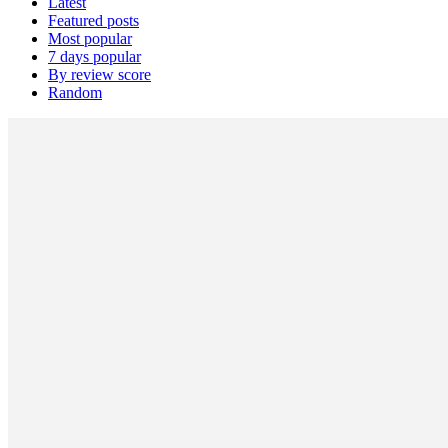
Latest
Featured posts
Most popular
7 days popular
By review score
Random