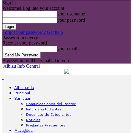
Sign in
Welcome! Log into your account
your username
your password
Forgot your password? Get help
Password recovery
Recover your password
your email
A password will be e-mailed to you.
Albizu Info Central
Albizu.edu
Principal
San Juan
Comunicaciones del Rector
Futuros Estudiantes
Decanato de Estudiantes
Noticias
Preguntas Frecuentes
Mayagüez