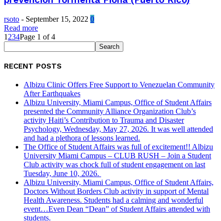
prevención Tormenta Fiona (Puerto Rico)
rsoto
-
September 15, 2022
0
Read more
1
2
3
4
Page 1 of 4
RECENT POSTS
Albizu Clinic Offers Free Support to Venezuelan Community
After Earthquakes
Albizu University, Miami Campus, Office of Student Affairs
presented the Community Alliance Organization Club’s
activity Haiti’s Contribution to Trauma and Disaster
Psychology, Wednesday, May 27, 2026. It was well attended
and had a plethora of lessons learned.
The Office of Student Affairs was full of excitement!! Albizu
University Miami Campus – CLUB RUSH – Join a Student
Club activity was chock full of student engagement on last
Tuesday, June 10, 2026.
Albizu University, Miami Campus, Office of Student Affairs,
Doctors Without Borders Club activity in support of Mental
Health Awareness. Students had a calming and wonderful
event…Even Dean “Dean” of Student Affairs attended with
students.