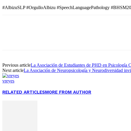
#AlbizuSLP #OrgulloAlbizu #SpeechLanguagePathology #BHSM2
Facebook
Twitter
Pinterest
WhatsApp
Previous article
La Asociación de Estudiantes de PHD en Psicología Clí
Next article
La Asociación de Neuropsicología y Neurodiversidad invit
vreyes
RELATED ARTICLES
MORE FROM AUTHOR