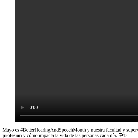
Mayo es #BetterHearingAndSpeechMonth y nuestra facultad y superviso
profesión
y cómo impacta la vida de las personas cada día. 💬✨