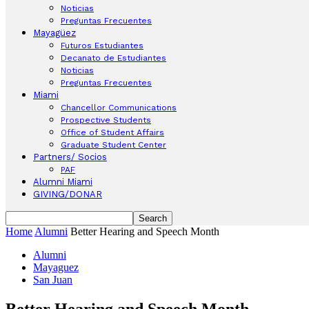
Noticias
Preguntas Frecuentes
Mayagüez
Futuros Estudiantes
Decanato de Estudiantes
Noticias
Preguntas Frecuentes
Miami
Chancellor Communications
Prospective Students
Office of Student Affairs
Graduate Student Center
Partners/ Socios
PAF
Alumni Miami
GIVING/DONAR
Home
Alumni
Better Hearing and Speech Month
Alumni
Mayaguez
San Juan
Better Hearing and Speech Month