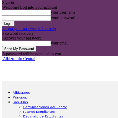
Sign in
Welcome! Log into your account
your username
your password
Forgot your password? Get help
Password recovery
Recover your password
your email
A password will be e-mailed to you.
Albizu Info Central
Albizu.edu
Principal
San Juan
Comunicaciones del Rector
Futuros Estudiantes
Decanato de Estudiantes