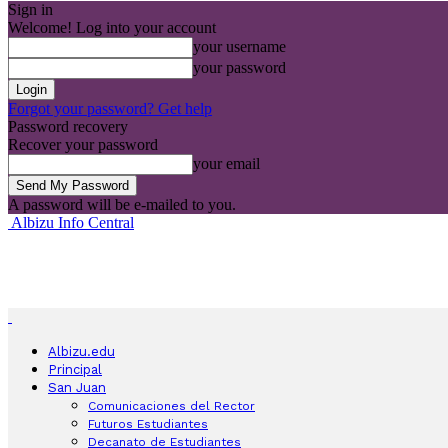
Sign in
Welcome! Log into your account
your username
your password
Forgot your password? Get help
Password recovery
Recover your password
your email
A password will be e-mailed to you.
Albizu Info Central
Albizu.edu
Principal
San Juan
Comunicaciones del Rector
Futuros Estudiantes
Decanato de Estudiantes