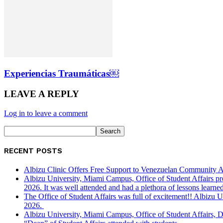
Experiencias Traumáticas￼
LEAVE A REPLY
Log in to leave a comment
RECENT POSTS
Albizu Clinic Offers Free Support to Venezuelan Community A
Albizu University, Miami Campus, Office of Student Affairs p
2026. It was well attended and had a plethora of lessons learned
The Office of Student Affairs was full of excitement!! Albiz
2026.
Albizu University, Miami Campus, Office of Student Affairs, 