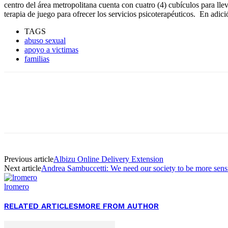
centro del área metropolitana cuenta con cuatro (4) cubículos para lle
terapia de juego para ofrecer los servicios psicoterapéuticos. En adici
TAGS
abuso sexual
apoyo a victimas
familias
Facebook
Twitter
Pinterest
WhatsApp
Previous article
Albizu Online Delivery Extension
Next article
Andrea Sambuccetti: We need our society to be more sensi
lromero
RELATED ARTICLES
MORE FROM AUTHOR