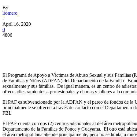
By
lromero
-
April 16, 2020
0
4806
Facebook
Twitter
Pinterest
WhatsApp
El Programa de Apoyo a Víctimas de Abuso Sexual y sus Familias (PA
de Familias y Niños (ADFAN) del Departamento de la Familia. Brinda 
sexualmente y sus familias. De igual manera, es un centro de adiestra
ofrece adiestramientos a profesionales y charlas y talleres a la comun
El PAF es subvencionado por la ADFAN y el pareo de fondos de la UCA.
principalmente se ofrecen a través de contacto con el Departamento de 
FBI.
El PAF cuenta con dos (2) centros adicionales al del área metropolitan
Departamento de la Familias de Ponce y Guayama. El otro está ubicado
el área metropolitana atiende principalmente, pero no se limita, a niñ