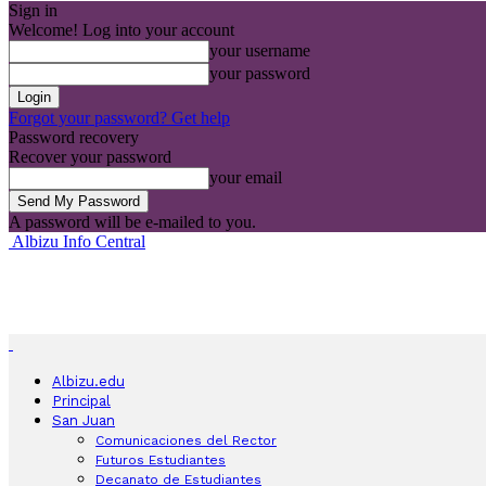
Sign in
Welcome! Log into your account
your username
your password
Forgot your password? Get help
Password recovery
Recover your password
your email
A password will be e-mailed to you.
Albizu Info Central
Albizu.edu
Principal
San Juan
Comunicaciones del Rector
Futuros Estudiantes
Decanato de Estudiantes