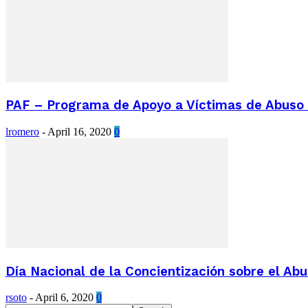
PAF – Programa de Apoyo a Víctimas de Abuso S
lromero
-
April 16, 2020
0
Día Nacional de la Concientización sobre el Ab
rsoto
-
April 6, 2020
0