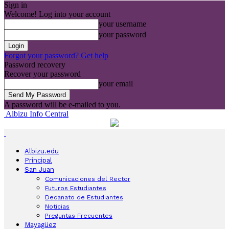
Sign in
Welcome! Log into your account
your username
your password
Forgot your password? Get help
Password recovery
Recover your password
your email
A password will be e-mailed to you.
Albizu Info Central
Albizu.edu
Principal
San Juan
Comunicaciones del Rector
Futuros Estudiantes
Decanato de Estudiantes
Noticias
Preguntas Frecuentes
Mayagüez