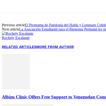
Facebook
Twitter
Pinterest
WhatsApp
Previous article
El Programa de Patologia del Habla y Lenguaje Celeb
Next article
La Asociación Estudiantil para el Bienestar Perinatal les in
Rochely Escalante
RELATED ARTICLES
MORE FROM AUTHOR
Albizu Clinic Offers Free Support to Venezuelan Co