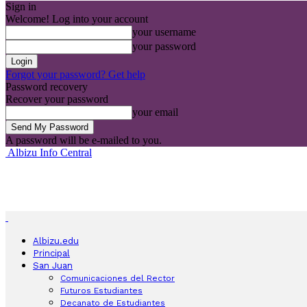
Sign in
Welcome! Log into your account
your username
your password
Forgot your password? Get help
Password recovery
Recover your password
your email
A password will be e-mailed to you.
Albizu Info Central
Albizu.edu
Principal
San Juan
Comunicaciones del Rector
Futuros Estudiantes
Decanato de Estudiantes