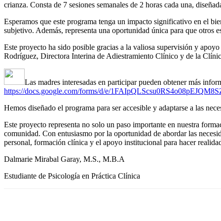
crianza. Consta de 7 sesiones semanales de 2 horas cada una, diseñadas
Esperamos que este programa tenga un impacto significativo en el biene
subjetivo. Además, representa una oportunidad única para que otros es
Este proyecto ha sido posible gracias a la valiosa supervisión y apoyo
Rodríguez, Directora Interina de Adiestramiento Clínico y de la Clíni
Las madres interesadas en participar pueden obtener más inform
https://docs.google.com/forms/d/e/1FAIpQLScsu0RS4o08pEJQ
Hemos diseñado el programa para ser accesible y adaptarse a las necesi
Este proyecto representa no solo un paso importante en nuestra form
comunidad. Con entusiasmo por la oportunidad de abordar las necesida
personal, formación clínica y el apoyo institucional para hacer realidad 
Dalmarie Mirabal Garay, M.S., M.B.A
Estudiante de Psicología en Práctica Clínica