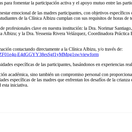
 para fomentar la participación activa y el apoyo mutuo entre las parti
star emocional de las madres participantes, con objetivos específicos q
tudiantes de la Clínica Albizu cumplan con sus requisitos de horas de te
 de profesionales clave en nuestra institución: la Dra. Norimar Santiag
ca Albizu; y la Dra. Yessenia Rivera Velázquez, Coordinadora Práctica 
ación contactando directamente a la Clínica Albizu, y/o través de:
M8SZF01e4q-E4dGGYY38esSgf1yMMpg1sw/viewform
dades específicas de las participantes, basándonos en experiencias reale
ación académica, sino también un compromiso personal con proporcionar 
des específicas de las madres que enfrentan los desafíos de la crianza 
esta iniciativa.