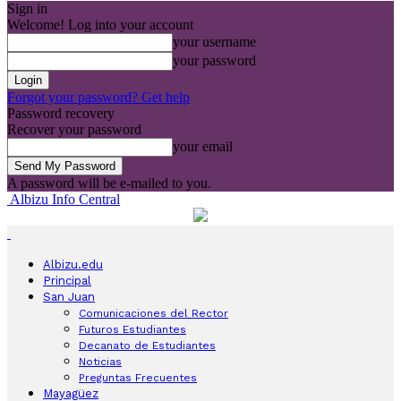
Sign in
Welcome! Log into your account
your username
your password
Forgot your password? Get help
Password recovery
Recover your password
your email
A password will be e-mailed to you.
Albizu Info Central
Albizu.edu
Principal
San Juan
Comunicaciones del Rector
Futuros Estudiantes
Decanato de Estudiantes
Noticias
Preguntas Frecuentes
Mayagüez