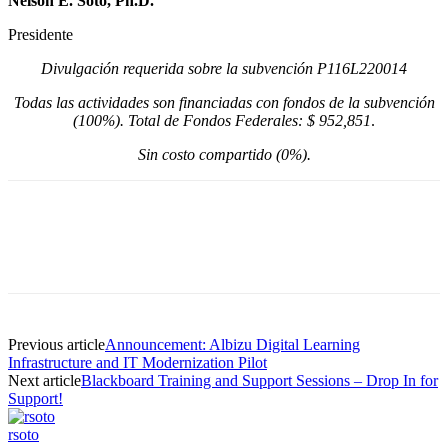
Nelson E. Soto, Ph.D.
Presidente
Divulgación requerida sobre la subvención P116L220014
Todas las actividades son financiadas con fondos de la subvención
(100%). Total de Fondos Federales: $
952,851
.
Sin costo compartido (0%).
Facebook
Twitter
Pinterest
WhatsApp
Previous article
Announcement: Albizu Digital Learning
Infrastructure and IT Modernization Pilot
Next article
Blackboard Training and Support Sessions – Drop In for
Support!
rsoto