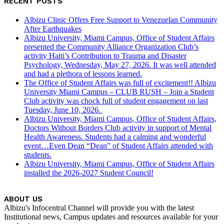
RECENT POSTS
Albizu Clinic Offers Free Support to Venezuelan Community
After Earthquakes
Albizu University, Miami Campus, Office of Student Affairs
presented the Community Alliance Organization Club’s
activity Haiti’s Contribution to Trauma and Disaster
Psychology, Wednesday, May 27, 2026. It was well attended
and had a plethora of lessons learned.
The Office of Student Affairs was full of excitement!! Albizu
University Miami Campus – CLUB RUSH – Join a Student
Club activity was chock full of student engagement on last
Tuesday, June 10, 2026.
Albizu University, Miami Campus, Office of Student Affairs,
Doctors Without Borders Club activity in support of Mental
Health Awareness. Students had a calming and wonderful
event…Even Dean “Dean” of Student Affairs attended with
students.
Albizu University, Miami Campus, Office of Student Affairs
installed the 2026-2027 Student Council!
ABOUT US
Albizu's Infocentral Channel will provide you with the latest
Institutional news, Campus updates and resources available for your