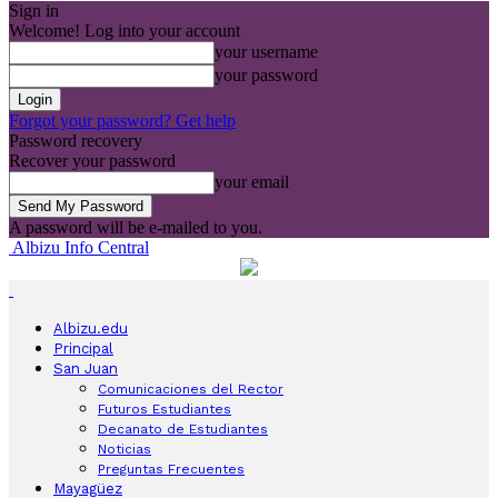
Sign in
Welcome! Log into your account
your username
your password
Forgot your password? Get help
Password recovery
Recover your password
your email
A password will be e-mailed to you.
Albizu Info Central
Albizu.edu
Principal
San Juan
Comunicaciones del Rector
Futuros Estudiantes
Decanato de Estudiantes
Noticias
Preguntas Frecuentes
Mayagüez