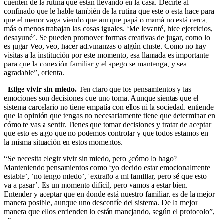
cuenten de la rutina que están llevando en la casa. Decirle al
confinado que le hable también de la rutina que este o esta hace para
que el menor vaya viendo que aunque papá o mamá no está cerca,
más o menos trabajan las cosas iguales. ‘Me levanté, hice ejercicios,
desayuné’. Se pueden promover formas creativas de jugar, como lo
es jugar Veo, veo, hacer adivinanzas o algún chiste. Como no hay
visitas a la institución por este momento, esa llamada es importante
para que la conexión familiar y el apego se mantenga, y sea
agradable”, orienta.
–
Elige vivir sin miedo.
Ten claro que los pensamientos y las
emociones son decisiones que uno toma. Aunque sientas que el
sistema carcelario no tiene empatía con ellos ni la sociedad, entiende
que la opinión que tengas no necesariamente tiene que determinar en
cómo te vas a sentir. Tienes que tomar decisiones y tratar de aceptar
que esto es algo que no podemos controlar y que todos estamos en
la misma situación en estos momentos.
“Se necesita elegir vivir sin miedo, pero ¿cómo lo hago?
Manteniendo pensamientos como ‘yo decido estar emocionalmente
estable’, ‘no tengo miedo’, ‘extraño a mi familiar, pero sé que esto
va a pasar’. Es un momento difícil, pero vamos a estar bien.
Entender y aceptar que en donde está nuestro familiar, es de la mejor
manera posible, aunque uno desconfíe del sistema. De la mejor
manera que ellos entienden lo están manejando, según el protocolo”,