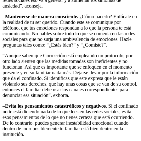
redes sociales eso va a generar y a aumentar los síntomas de
ansiedad”, aconseja.
–
Mantenerse de manera consciente.
¿Cómo hacerlo? Enfócate en
la realidad de tu ser querido. Cuando este se comunique por
teléfono, que tus emociones respondan a lo que la persona te está
comunicando. No hables sobre todo lo que se comenta en las redes
sociales para que no surja una ambivalencia de emociones. Hazle
preguntas tales como: “¿Estás bien?” y “¿Comiste?”.
“Aunque saben que Corrección está empleando un protocolo, por
otro lado sienten que las medidas tomadas son ineficientes y no
funcionan. Así que es importante que se enfoquen en el momento
presente y en su familiar nada más. Dejarse llevar por la información
que da el confinado. Si identificas que este expresa que le están
violando sus derechos, que hay unas cosas que se van de su control,
entonces el familiar debe usar los canales correspondientes para
denunciar esa situación”, exhorta.
–
Evita los pensamientos catastróficos y negativos.
Si el confinado
no te está diciendo nada de lo que lees en las redes sociales, evita
esos pensamientos de lo que no tienes certeza que está ocurriendo.
De lo contrario, puedes generar inestabilidad emocional cuando
dentro de todo posiblemente tu familiar está bien dentro en la
institución.