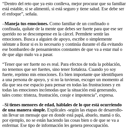
“Dentro del reto que ya esto conlleva, mejor procurar que su familiar
está estable, si se alimentó, si está seguro y tiene salud. Ese debe ser
el enfoque”, señala.
–
Maneja tus emociones.
Como familiar de un confinado o
confinada, quítate de la mente que debes ser fuerte para que ese ser
querido no se descompense en la cárcel. Permítete sentir las
emociones. Busca a alguien de apoyo, escribe o simplemente
siéntate a llorar si es lo necesario y continúa durante el día evitando
ese bombardeo de pensamientos constantes de que va a estar mal o
de que algo malo va a pasar.
“Tener que ser fuerte no es real. Para efectos de toda la población,
no tenemos que ser fuertes, sino tener fortaleza. Cuando yo soy
fuerte, reprimo mis emociones. Es bien importante que identifiquen
a una persona de apoyo, y si no la tuvieran, escoger un momento al
día que sea ese espacio para pensar en todas las frustraciones y en
todas las emociones incómodas que la situación está generando,
tales como: tristeza, frustración, coraje e impotencia”, expresa.
–
Si tienes menores de edad, háblales de lo que está ocurriendo
de una manera simple.
Explícales -según las etapas de desarrollo-
sin llevar un mensaje que en donde está papá, abuelo, mamá o tío,
por ejemplo, no se están haciendo las cosas bien o de que se va a
enfermar. Ese tipo de información les genera preocupación.