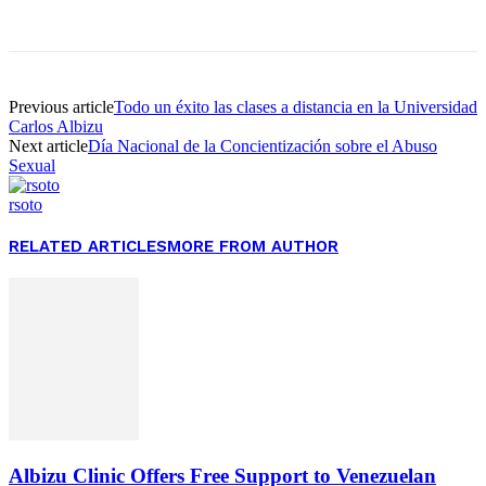
Facebook
Twitter
Pinterest
WhatsApp
Previous article
Todo un éxito las clases a distancia en la Universidad
Carlos Albizu
Next article
Día Nacional de la Concientización sobre el Abuso
Sexual
rsoto
RELATED ARTICLES
MORE FROM AUTHOR
Albizu Clinic Offers Free Support to Venezuelan