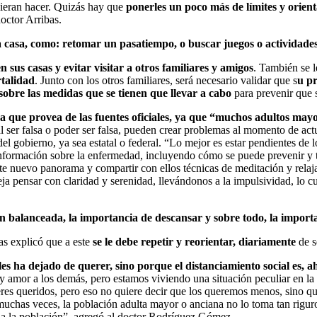
uieran hacer. Quizás hay que
ponerles un poco más de límites y orien
doctor Arribas.
a casa, como: retomar un pasatiempo, o buscar juegos o actividade
 sus casas y evitar visitar a otros familiares y amigos
. También se 
rtalidad
. Junto con los otros familiares, será necesario validar que s
u pr
 sobre las medidas que se tienen que llevar a cabo
para prevenir que s
na que provea de las fuentes oficiales, ya que “muchos adultos may
ser falsa o poder ser falsa, pueden crear problemas al momento de act
 del gobierno, ya sea estatal o federal. “Lo mejor es estar pendientes de
nformación sobre la enfermedad, incluyendo cómo se puede prevenir y tra
ste nuevo panorama y compartir con ellos técnicas de meditación y rela
ja pensar con claridad y serenidad, llevándonos a la impulsividad, lo cu
n balanceada, la importancia de descansar y sobre todo, la import
bas explicó que a este
se le debe repetir y reorientar, diariamente
de s
e les ha dejado de querer, sino porque el distanciamiento social es,
 y amor a los demás, pero estamos viviendo una situación peculiar en l
res queridos, pero eso no quiere decir que los queremos menos, sino q
, muchas veces, la población adulta mayor o anciana no lo toma tan rig
 a la población”, agregó al doctor Rodríguez Gómez.