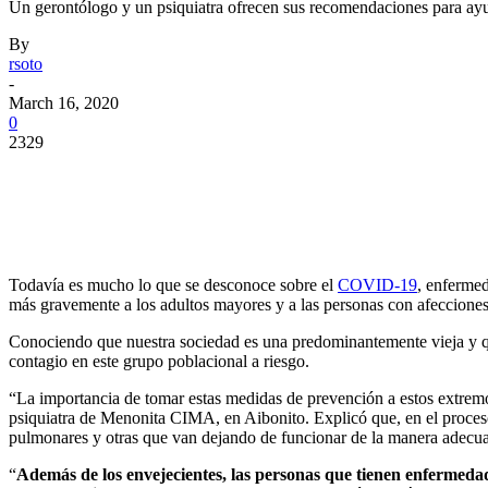
Un gerontólogo y un psiquiatra ofrecen sus recomendaciones para ayud
By
rsoto
-
March 16, 2020
0
2329
Facebook
Twitter
Pinterest
WhatsApp
Todavía es mucho lo que se desconoce sobre el
COVID-19
, enferme
más gravemente a los adultos mayores y a las personas con afecciones
Conociendo que nuestra sociedad es una predominantemente vieja y que
contagio en este grupo poblacional a riesgo.
“La importancia de tomar estas medidas de prevención a estos extremos
psiquiatra de Menonita CIMA, en Aibonito. Explicó que, en el proceso
pulmonares y otras que van dejando de funcionar de la manera adecuad
“
Además de los envejecientes, las personas que tienen enfermeda