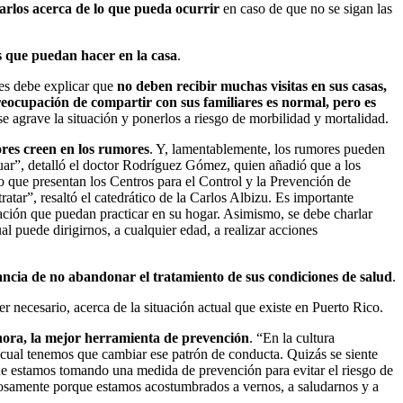
tarlos acerca de lo que pueda ocurrir
en caso de que no se sigan las
s que puedan hacer en la casa
.
les debe explicar que
no deben recibir muchas visitas en sus casas,
eocupación de compartir con sus familiares es normal, pero es
e agrave la situación y ponerlos a riesgo de morbilidad y mortalidad.
ores creen en los rumores
. Y, lamentablemente, los rumores pueden
uar”, detalló el doctor Rodríguez Gómez, quien añadió que a los
 lo que presentan los Centros para el Control y la Prevención de
tar”, resaltó el catedrático de la Carlos Albizu. Es importante
jación que puedan practicar en su hogar. Asimismo, se debe charlar
al puede dirigirnos, a cualquier edad, a realizar acciones
ancia de no abandonar el tratamiento de sus condiciones de salud
.
er necesario, acerca de la situación actual que existe en Puerto Rico.
 ahora, la mejor herramienta de prevención
. “En la cultura
a cual tenemos que cambiar ese patrón de conducta. Quizás se siente
ue estamos tomando una medida de prevención para evitar el riesgo de
urosamente porque estamos acostumbrados a vernos, a saludarnos y a