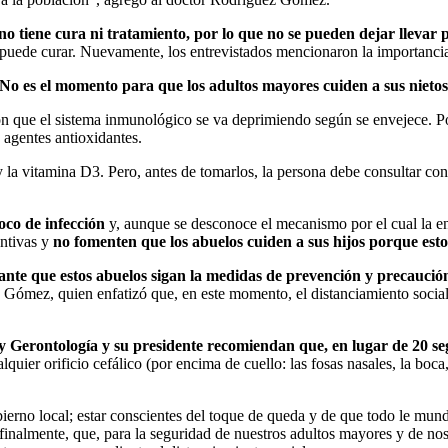
 tiene cura ni tratamiento, por lo que no se pueden dejar llevar p
uede curar. Nuevamente, los entrevistados mencionaron la importancia de
No es el momento para que los adultos mayores cuiden a sus nietos
 que el sistema inmunológico se va deprimiendo según se envejece. Por 
 agentes antioxidantes.
y la vitamina D3. Pero, antes de tomarlos, la persona debe consultar c
foco de infección
y, aunque se desconoce el mecanismo por el cual la en
entivas y
no fomenten que los abuelos cuiden a sus hijos porque esto
ante que estos abuelos sigan la medidas de prevención y precaució
ez Gómez, quien enfatizó que, en este momento, el distanciamiento socia
 y Gerontología y su presidente recomiendan que, en lugar de 20 s
ier orificio cefálico (por encima de cuello: las fosas nasales, la boca, 
rno local; estar conscientes del toque de queda y de que todo le mundo 
 finalmente, que, para la seguridad de nuestros adultos mayores y de n