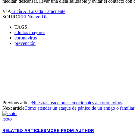
meditar, descansar, llevar una dieta saludable y evitar el contacto con 
VIA
Lucía A. Lozada Laracuente
SOURCE
El Nuevo Día
TAGS
adultos mayores
coronavirus
prevención
Facebook
Twitter
Pinterest
WhatsApp
Previous article
Nuestras reacciones emocionales al coronavirus
Next article
Cómo atender un ataque de pánico de un amigo o familiar a
rsoto
RELATED ARTICLES
MORE FROM AUTHOR