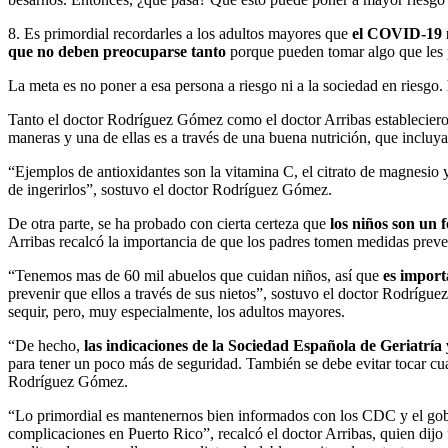
8. Es primordial recordarles a los adultos mayores que
el COVID-19 no
que no deben preocuparse tanto
porque pueden tomar algo que les p
La meta es no poner a esa persona a riesgo ni a la sociedad en riesgo.
Tanto el doctor Rodríguez Gómez como el doctor Arribas establecieron
maneras y una de ellas es a través de una buena nutrición, que incluya
“Ejemplos de antioxidantes son la vitamina C, el citrato de magnesio 
de ingerirlos”, sostuvo el doctor Rodríguez Gómez.
De otra parte, se ha probado con cierta certeza que
los niños son un 
Arribas recalcó la importancia de que los padres tomen medidas prev
“Tenemos mas de 60 mil abuelos que cuidan niños, así que
es import
prevenir que ellos a través de sus nietos”, sostuvo el doctor Rodrígu
sequir, pero, muy especialmente, los adultos mayores.
“De hecho,
las indicaciones de la Sociedad Española de Geriatría
para tener un poco más de seguridad. También se debe evitar tocar cualqu
Rodríguez Gómez.
“Lo primordial es mantenernos bien informados con los CDC y el gobie
complicaciones en Puerto Rico”, recalcó el doctor Arribas, quien dijo