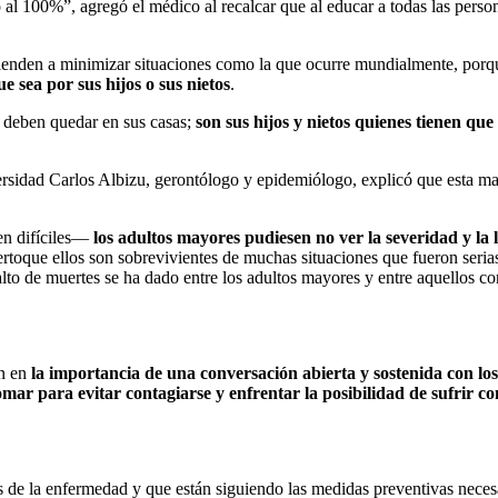
 al 100%”, agregó el médico al recalcar que al educar a todas las perso
ienden a minimizar situaciones como la que ocurre mundialmente, porqu
e sea por sus hijos o sus nietos
.
se deben quedar en sus casas;
son sus hijos y nietos quienes tienen qu
rsidad Carlos Albizu, gerontólogo y epidemiólogo, explicó que esta man
en difíciles—
los adultos mayores pudiesen no ver la severidad y l
ertoque ellos son sobrevivientes de muchas situaciones que fueron seria
 alto de muertes se ha dado entre los adultos mayores y entre aquellos c
on en
la importancia de una conversación abierta y sostenida con los
ar para evitar contagiarse y enfrentar la posibilidad de sufrir c
s de la enfermedad y que están siguiendo las medidas preventivas necesa