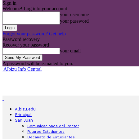
Sign in
Welcome! Log into your account
your username
your password
Forgot your password? Get help
Password recovery
Recover your password
your email
A password will be e-mailed to you.
Albizu Info Central
Albizu.edu
Principal
San Juan
Comunicaciones del Rector
Futuros Estudiantes
Decanato de Estudiantes