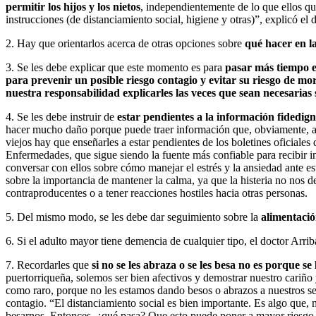
permitir los hijos y los nietos
, independientemente de lo que ellos q
instrucciones (de distanciamiento social, higiene y otras)”, explicó el 
2. Hay que orientarlos acerca de otras opciones sobre
qué hacer en l
3. Se les debe explicar que este momento es para
pasar más tiempo en
para prevenir un posible riesgo contagio y evitar su riesgo de mo
nuestra responsabilidad explicarles las veces que sean necesarias
4. Se les debe instruir de
estar pendientes a la información fidedig
hacer mucho daño porque puede traer información que, obviamente, al 
viejos hay que enseñarles a estar pendientes de los boletines oficiales
Enfermedades, que sigue siendo la fuente más confiable para recibir i
conversar con ellos sobre cómo manejar el estrés y la ansiedad ante e
sobre la importancia de mantener la calma, ya que la histeria no nos de
contraproducentes o a tener reacciones hostiles hacia otras personas.
5. Del mismo modo, se les debe dar seguimiento sobre la
alimentació
6. Si el adulto mayor tiene demencia de cualquier tipo, el doctor Arri
7. Recordarles que
si no se les abraza o se les besa no es porque s
puertorriqueña, solemos ser bien afectivos y demostrar nuestro cariño
como raro, porque no les estamos dando besos o abrazos a nuestros se
contagio. “El distanciamiento social es bien importante. Es algo que
besarnos. Entonces, ¿qué pasa? Que esto puede poner a mayor riesgo