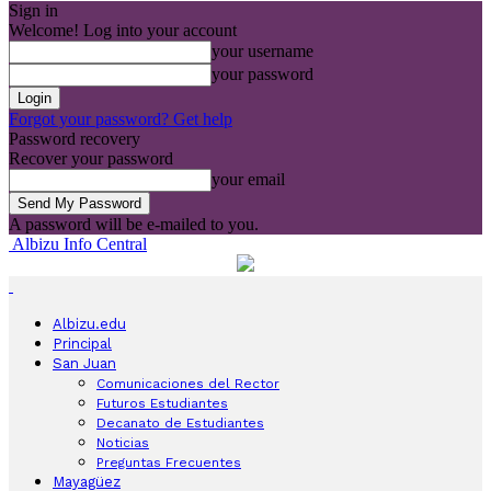
Sign in
Welcome! Log into your account
your username
your password
Forgot your password? Get help
Password recovery
Recover your password
your email
A password will be e-mailed to you.
Albizu Info Central
Albizu.edu
Principal
San Juan
Comunicaciones del Rector
Futuros Estudiantes
Decanato de Estudiantes
Noticias
Preguntas Frecuentes
Mayagüez