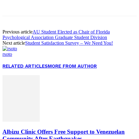
Facebook
Twitter
Pinterest
WhatsApp
Previous article
AU Student Elected as Chair of Florida
Psychological Association Graduate Student Division
Next article
Student Satisfaction Survey – We Need You!
rsoto
RELATED ARTICLES
MORE FROM AUTHOR
Albizu Clinic Offers Free Support to Venezuelan
Community After Earthquakes