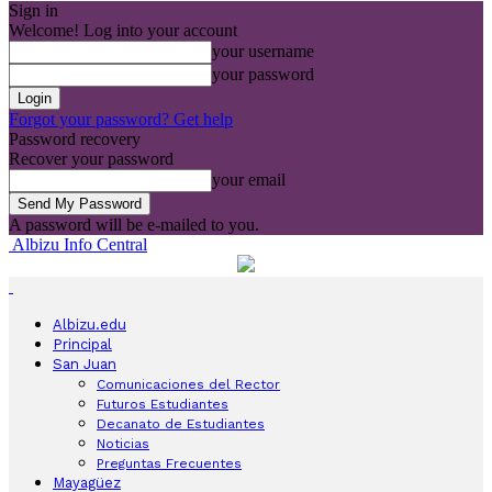
Sign in
Welcome! Log into your account
your username
your password
Forgot your password? Get help
Password recovery
Recover your password
your email
A password will be e-mailed to you.
Albizu Info Central
Albizu.edu
Principal
San Juan
Comunicaciones del Rector
Futuros Estudiantes
Decanato de Estudiantes
Noticias
Preguntas Frecuentes
Mayagüez