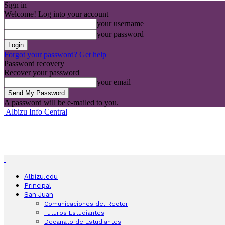
Sign in
Welcome! Log into your account
your username
your password
Forgot your password? Get help
Password recovery
Recover your password
your email
A password will be e-mailed to you.
Albizu Info Central
Albizu.edu
Principal
San Juan
Comunicaciones del Rector
Futuros Estudiantes
Decanato de Estudiantes