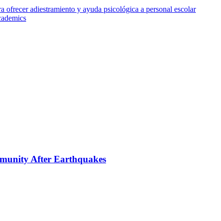
a ofrecer adiestramiento y ayuda psicológica a personal escolar
Academics
mmunity After Earthquakes