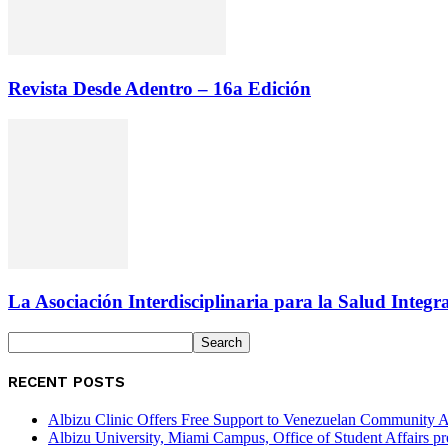
Revista Desde Adentro – 16a Edición
La Asociación Interdisciplinaria para la Salud Integr
RECENT POSTS
Albizu Clinic Offers Free Support to Venezuelan Community A
Albizu University, Miami Campus, Office of Student Affairs p