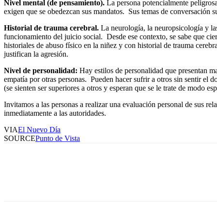
Nivel mental (de pensamiento).
La persona potencialmente peligrosa 
exigen que se obedezcan sus mandatos. Sus temas de conversación suele
Historial de trauma cerebral.
La neurología, la neuropsicología y las
funcionamiento del juicio social. Desde ese contexto, se sabe que cier
historiales de abuso físico en la niñez y con historial de trauma cereb
justifican la agresión.
Nivel de personalidad:
Hay estilos de personalidad que presentan may
empatía por otras personas. Pueden hacer sufrir a otros sin sentir el d
(se sienten ser superiores a otros y esperan que se le trate de modo e
Invitamos a las personas a realizar una evaluación personal de sus rel
inmediatamente a las autoridades.
VIA
El Nuevo Día
SOURCE
Punto de Vista
Facebook
Twitter
Pinterest
WhatsApp