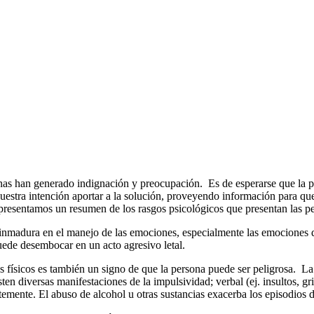
nas han generado indignación y preocupación. Es de esperarse que la p
nuestra intención aportar a la solución, proveyendo información para 
 presentamos un resumen de los rasgos psicológicos que presentan las p
madura en el manejo de las emociones, especialmente las emociones de co
uede desembocar en un acto agresivo letal.
os físicos es también un signo de que la persona puede ser peligrosa. La
n diversas manifestaciones de la impulsividad; verbal (ej. insultos, grit
ente. El abuso de alcohol u otras sustancias exacerba los episodios de