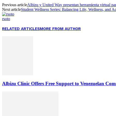
Previous article
Albizu y United Way presentan herramienta virtual par
Next article
Student Wellness Series: Balancing Life, Wellness, and 
rsoto
RELATED ARTICLES
MORE FROM AUTHOR
Albizu Clinic Offers Free Support to Venezuelan Co