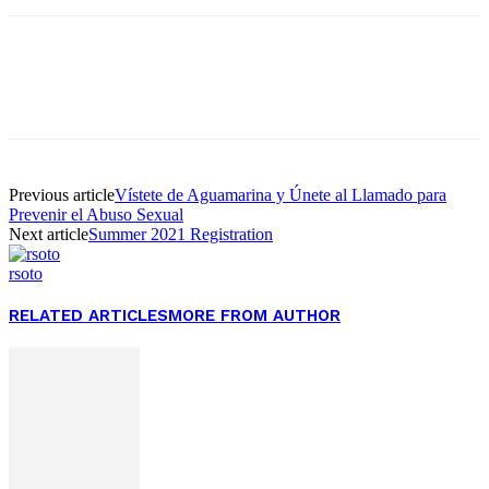
Facebook
Twitter
Pinterest
WhatsApp
Previous article
Vístete de Aguamarina y Únete al Llamado para
Prevenir el Abuso Sexual
Next article
Summer 2021 Registration
rsoto
RELATED ARTICLES
MORE FROM AUTHOR