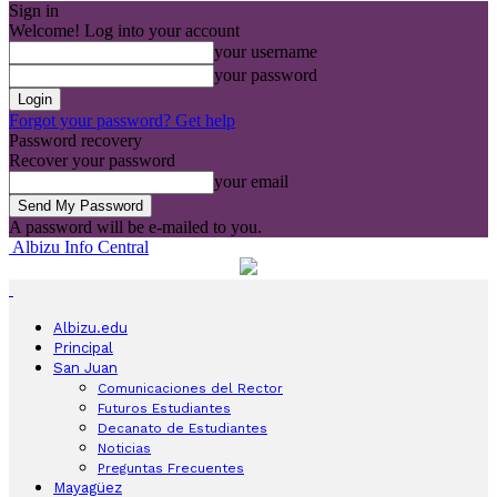
Sign in
Welcome! Log into your account
your username
your password
Forgot your password? Get help
Password recovery
Recover your password
your email
A password will be e-mailed to you.
Albizu Info Central
Albizu.edu
Principal
San Juan
Comunicaciones del Rector
Futuros Estudiantes
Decanato de Estudiantes
Noticias
Preguntas Frecuentes
Mayagüez