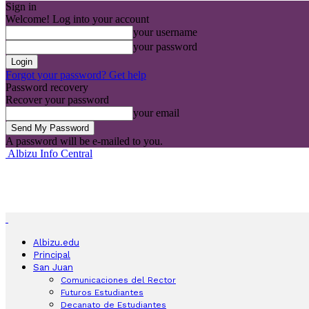
Sign in
Welcome! Log into your account
your username
your password
Forgot your password? Get help
Password recovery
Recover your password
your email
A password will be e-mailed to you.
Albizu Info Central
Albizu.edu
Principal
San Juan
Comunicaciones del Rector
Futuros Estudiantes
Decanato de Estudiantes