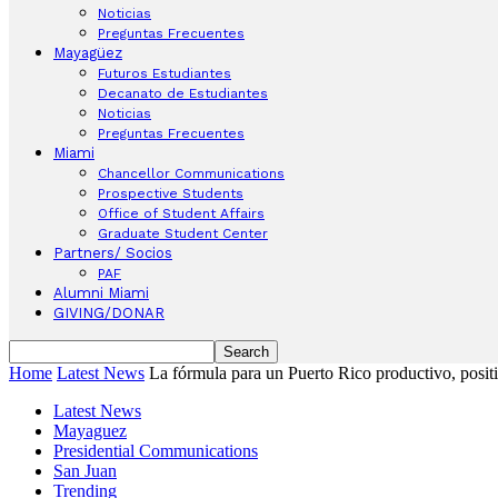
Noticias
Preguntas Frecuentes
Mayagüez
Futuros Estudiantes
Decanato de Estudiantes
Noticias
Preguntas Frecuentes
Miami
Chancellor Communications
Prospective Students
Office of Student Affairs
Graduate Student Center
Partners/ Socios
PAF
Alumni Miami
GIVING/DONAR
Home
Latest News
La fórmula para un Puerto Rico productivo, posit
Latest News
Mayaguez
Presidential Communications
San Juan
Trending