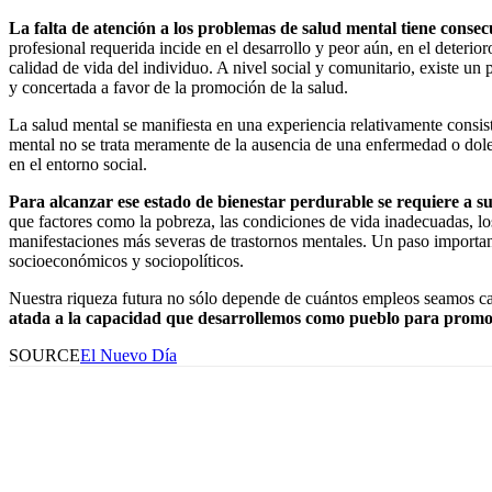
La falta de atención a los problemas de salud mental tiene consecue
profesional requerida incide en el desarrollo y peor aún, en el deteri
calidad de vida del individuo. A nivel social y comunitario, existe un p
y concertada a favor de la promoción de la salud.
La salud mental se manifiesta en una experiencia relativamente consist
mental no se trata meramente de la ausencia de una enfermedad o dolen
en el entorno social.
Para alcanzar ese estado de bienestar perdurable se requiere a su
que factores como la pobreza, las condiciones de vida inadecuadas, los
manifestaciones más severas de trastornos mentales. Un paso important
socioeconómicos y sociopolíticos.
Nuestra riqueza futura no sólo depende de cuántos empleos seamos ca
atada a la capacidad que desarrollemos como pueblo para promove
SOURCE
El Nuevo Día
Facebook
Twitter
Pinterest
WhatsApp