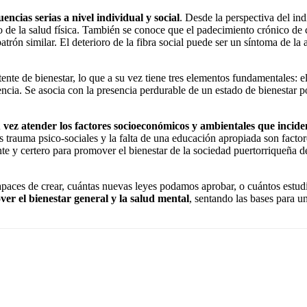
ncias serias a nivel individual y social
. Desde la perspectiva del in
oro de la salud física. También se conoce que el padecimiento crónico de
atrón similar. El deterioro de la fibra social puede ser un síntoma de la
ente de bienestar, lo que a su vez tiene tres elementos fundamentales: el
cia. Se asocia con la presencia perdurable de un estado de bienestar p
 vez atender los factores socioeconómicos y ambientales que incide
 trauma psico-sociales y la falta de una educación apropiada son factores
e y certero para promover el bienestar de la sociedad puertorriqueña de
paces de crear, cuántas nuevas leyes podamos aprobar, o cuántos estu
r el bienestar general y la salud mental
, sentando las bases para u