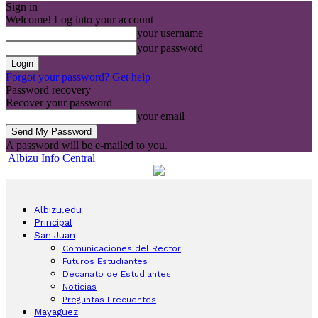
Sign in
Welcome! Log into your account
your username
your password
Forgot your password? Get help
Password recovery
Recover your password
your email
A password will be e-mailed to you.
Albizu Info Central
Albizu.edu
Principal
San Juan
Comunicaciones del Rector
Futuros Estudiantes
Decanato de Estudiantes
Noticias
Preguntas Frecuentes
Mayagüez