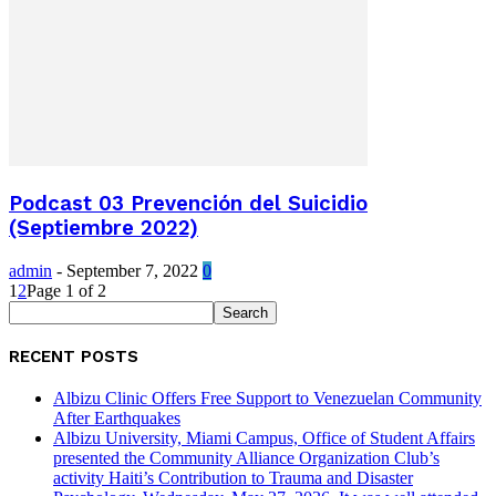
Podcast 03 Prevención del Suicidio
(Septiembre 2022)
admin
-
September 7, 2022
0
1
2
Page 1 of 2
RECENT POSTS
Albizu Clinic Offers Free Support to Venezuelan Community
After Earthquakes
Albizu University, Miami Campus, Office of Student Affairs
presented the Community Alliance Organization Club’s
activity Haiti’s Contribution to Trauma and Disaster