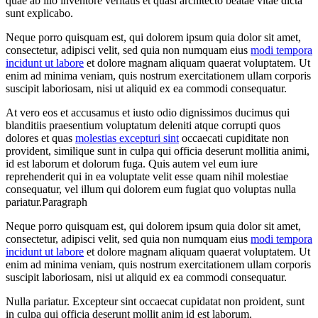
quae ab illo inventore veritatis et quasi architecto beatae vitae dicta
sunt explicabo.
Neque porro quisquam est, qui dolorem ipsum quia dolor sit amet,
consectetur, adipisci velit, sed quia non numquam eius
modi tempora
incidunt ut labore
et dolore magnam aliquam quaerat voluptatem. Ut
enim ad minima veniam, quis nostrum exercitationem ullam corporis
suscipit laboriosam, nisi ut aliquid ex ea commodi consequatur.
At vero eos et accusamus et iusto odio dignissimos ducimus qui
blanditiis praesentium voluptatum deleniti atque corrupti quos
dolores et quas
molestias excepturi sint
occaecati cupiditate non
provident, similique sunt in culpa qui officia deserunt mollitia animi,
id est laborum et dolorum fuga. Quis autem vel eum iure
reprehenderit qui in ea voluptate velit esse quam nihil molestiae
consequatur, vel illum qui dolorem eum fugiat quo voluptas nulla
pariatur.Paragraph
Neque porro quisquam est, qui dolorem ipsum quia dolor sit amet,
consectetur, adipisci velit, sed quia non numquam eius
modi tempora
incidunt ut labore
et dolore magnam aliquam quaerat voluptatem. Ut
enim ad minima veniam, quis nostrum exercitationem ullam corporis
suscipit laboriosam, nisi ut aliquid ex ea commodi consequatur.
Nulla pariatur. Excepteur sint occaecat cupidatat non proident, sunt
in culpa qui officia deserunt mollit anim id est laborum.