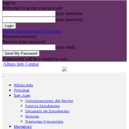
Sign in
Welcome! Log into your account
your username
your password
Forgot your password? Get help
Password recovery
Recover your password
your email
A password will be e-mailed to you.
Albizu Info Central
Albizu.edu
Principal
San Juan
Comunicaciones del Rector
Futuros Estudiantes
Decanato de Estudiantes
Noticias
Preguntas Frecuentes
Mayagüez