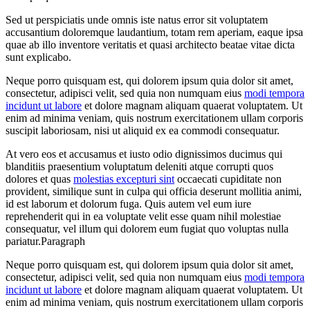
Sed ut perspiciatis unde omnis iste natus error sit voluptatem
accusantium doloremque laudantium, totam rem aperiam, eaque ipsa
quae ab illo inventore veritatis et quasi architecto beatae vitae dicta
sunt explicabo.
Neque porro quisquam est, qui dolorem ipsum quia dolor sit amet,
consectetur, adipisci velit, sed quia non numquam eius
modi tempora
incidunt ut labore
et dolore magnam aliquam quaerat voluptatem. Ut
enim ad minima veniam, quis nostrum exercitationem ullam corporis
suscipit laboriosam, nisi ut aliquid ex ea commodi consequatur.
At vero eos et accusamus et iusto odio dignissimos ducimus qui
blanditiis praesentium voluptatum deleniti atque corrupti quos
dolores et quas
molestias excepturi sint
occaecati cupiditate non
provident, similique sunt in culpa qui officia deserunt mollitia animi,
id est laborum et dolorum fuga. Quis autem vel eum iure
reprehenderit qui in ea voluptate velit esse quam nihil molestiae
consequatur, vel illum qui dolorem eum fugiat quo voluptas nulla
pariatur.Paragraph
Neque porro quisquam est, qui dolorem ipsum quia dolor sit amet,
consectetur, adipisci velit, sed quia non numquam eius
modi tempora
incidunt ut labore
et dolore magnam aliquam quaerat voluptatem. Ut
enim ad minima veniam, quis nostrum exercitationem ullam corporis